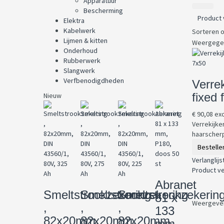
Apparatuur
Bescherming
Product v
Elektra
Kabelwerk
Sorteren o
Lijmen & kitten
Weergege
Onderhoud
Rubberwerk
Slangwerk
Verfbenodigdheden
Verrek
fixed 
Nieuw
€ 90,08 ex
Verrekijke
haarscherp.
Bestelle
Verlanglijs
Product ve
Abranet
Smeltstrookzekering
Smeltstrookzekering
Smeltstrookzekerin
81 x
Weergeven 
,
,
,
133
82x20mm,
82x20mm,
82x20mm,
mm,