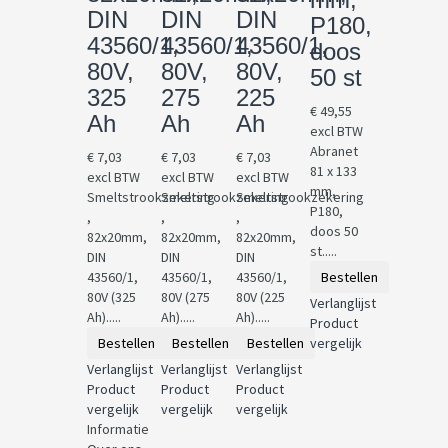
DIN
DIN
DIN
P180,
43560/1,
43560/1,
43560/1,
doos
80V,
80V,
80V,
50 st
325
275
225
€ 49,55
Ah
Ah
Ah
excl BTW
Abranet
€ 7,03
€ 7,03
€ 7,03
81 x 133
excl BTW
excl BTW
excl BTW
mm,
Smeltstrookzekering
Smeltstrookzekering
Smeltstrookzekering
P180,
,
,
,
doos 50
82x20mm,
82x20mm,
82x20mm,
st.....
DIN
DIN
DIN
43560/1,
43560/1,
43560/1,
Bestellen
80V (325
80V (275
80V (225
Verlanglijst
Ah).....
Ah).....
Ah).....
Product
Bestellen
Bestellen
Bestellen
vergelijk
Verlanglijst
Verlanglijst
Verlanglijst
Product
Product
Product
vergelijk
vergelijk
vergelijk
Informatie