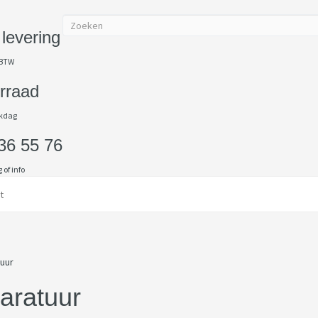
 levering
 BTW
orraad
rkdag
36 55 76
 of info
t
aratuur