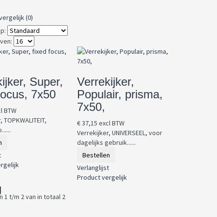
ergelijk (0)
p:
ven:
ijker, Super,
Verrekijker,
focus, 7x50
Populair, prisma,
7x50,
cl BTW
r, TOPKWALITEIT,
€ 37,15 excl BTW
.....
Verrekijker, UNIVERSEEL, voor
n
dagelijks gebruik......
t
Bestellen
rgelijk
Verlanglijst
Product vergelijk
g
1 t/m 2 van in totaal 2