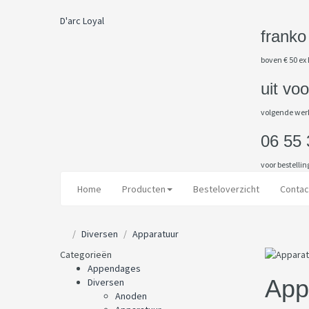
D'arc Loyal
franko
boven € 50 ex
uit vo
volgende we
06 55 
voor bestelling
Home
Producten
Besteloverzicht
Contac
Diversen
Apparatuur
Categorieën
Appendages
App
Diversen
Anoden